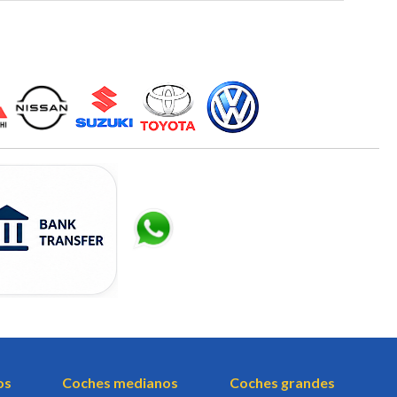
os
Coches medianos
Coches grandes