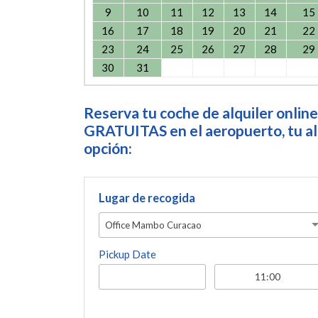
9
10
11
12
13
14
15
16
17
18
19
20
21
22
23
24
25
26
27
28
29
30
31
Reserva tu coche de alquiler online
GRATUITAS en el aeropuerto, tu alo
opción:
Lugar de recogida
Office Mambo Curacao
Pickup Date