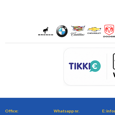
Office:
Whatsapp nr.
E: inf