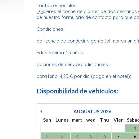
Tarifas especiales
¿Quieres el coche de alquiler de dos semanas 
de nuestro formulario de contacto para que p
Condiciones
de licencia de conducir vigente (al menos un añ
Edad mínima: 23 años.
opciones de servicio adicionales
para Niño: 4,25 € por día (pago en el hotel);
Disponibilidad de vehículos:
AUGUSTUS
2026
Sun
Lunes
mart
wed
Thu
Vier
Sába
1
2
3
4
5
6
7
8