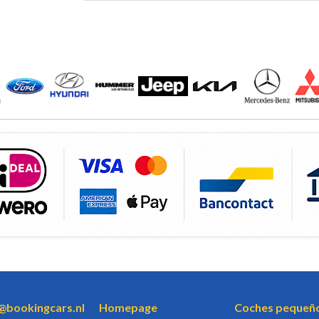
o@bookingcars.nl
Homepage
Coches pequeñ