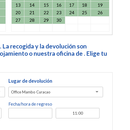
13
14
15
16
17
18
19
20
21
22
23
24
25
26
27
28
29
30
. La recogida y la devolución son
jamiento o nuestra oficina de . Elige tu
Lugar de devolución
Office Mambo Curacao
Fecha/hora de regreso