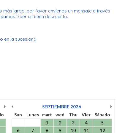
o más largo, por favor envíenos un mensaje a través
odamos traer un buen descuento.
o en la sucesión);
SEPTIEMBRE
2026
do
Sun
Lunes
mart
wed
Thu
Vier
Sábado
1
2
3
4
5
6
7
8
9
10
11
12