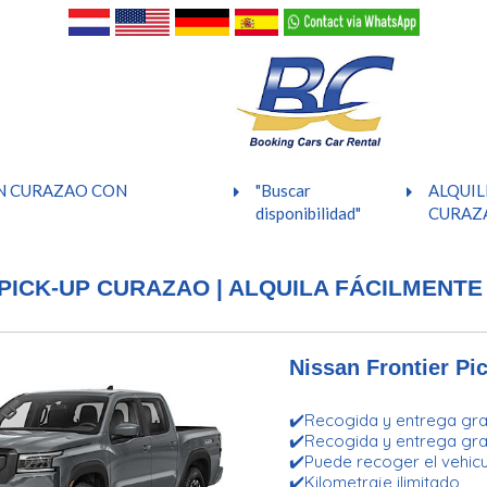
EN CURAZAO CON
"Buscar
ALQUIL
disponibilidad"
CURAZ
PICK-UP CURAZAO | ALQUILA FÁCILMENTE
Nissan Frontier Pic
✔️Recogida y entrega grat
✔️Recogida y entrega grat
✔️Puede recoger el vehicu
✔️Kilometraje ilimitado