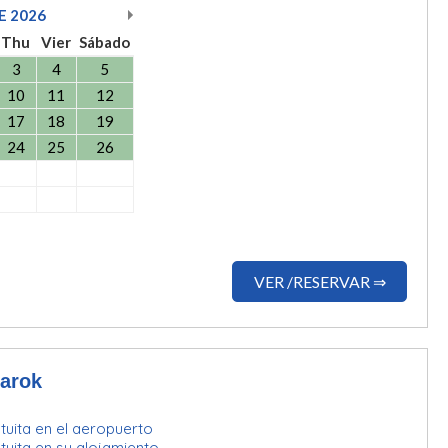
E
2026
Thu
Vier
Sábado
3
4
5
10
11
12
17
18
19
24
25
26
VER /RESERVAR ⇒
arok
uita en el aeropuerto
uita en su alojamiento