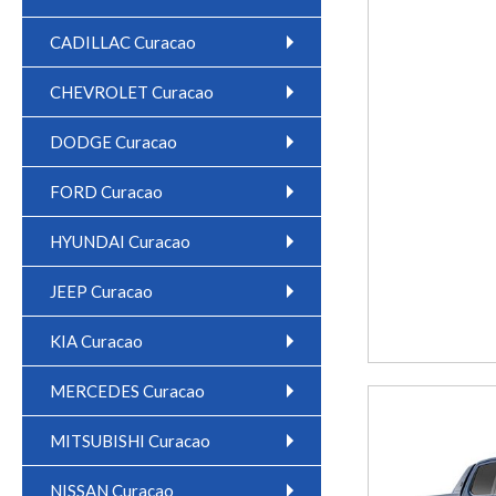
CADILLAC Curacao
CHEVROLET Curacao
DODGE Curacao
FORD Curacao
HYUNDAI Curacao
JEEP Curacao
KIA Curacao
MERCEDES Curacao
MITSUBISHI Curacao
NISSAN Curacao