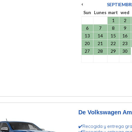
SEPTIEMBR
Sun
Lunes
mart
wed
1
2
6
7
8
9
13
14
15
16
20
21
22
23
27
28
29
30
De Volkswagen Am
✔️Recogida y entrega grat
✔️Recogida y entrega grat