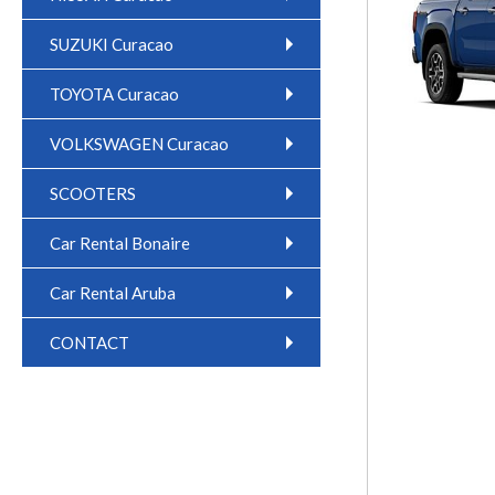
SUZUKI Curacao
TOYOTA Curacao
VOLKSWAGEN Curacao
SCOOTERS
Car Rental Bonaire
Car Rental Aruba
CONTACT