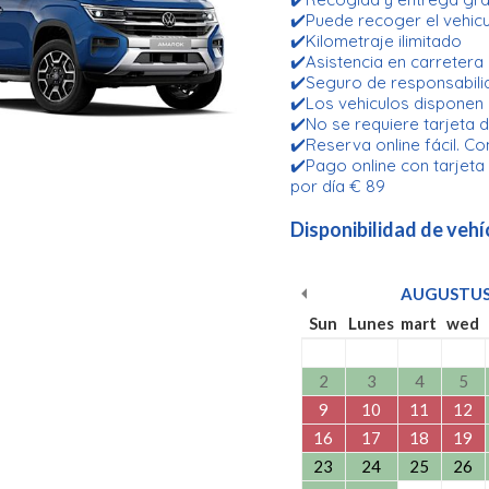
✔️Puede recoger el vehicu
✔️Kilometraje ilimitado
✔️Asistencia en carretera
✔️Seguro de responsabilid
✔️Los vehiculos disponen
✔️No se requiere tarjeta d
✔️Reserva online fácil. Co
✔️Pago online con tarjeta
por día € 89
Disponibilidad de vehí
AUGUSTU
Sun
Lunes
mart
wed
2
3
4
5
9
10
11
12
16
17
18
19
23
24
25
26