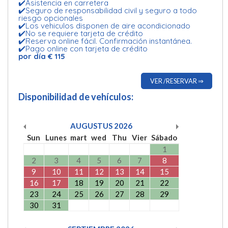
✔️Asistencia en carretera
✔️Seguro de responsabilidad civil y seguro a todo
riesgo opcionales
✔️Los vehiculos disponen de aire acondicionado
✔️No se requiere tarjeta de crédito
✔️Reserva online fácil. Confirmación instantánea.
✔️Pago online con tarjeta de crédito
por día € 115
VER /RESERVAR ⇒
Disponibilidad de vehículos:
AUGUSTUS
2026
Sun
Lunes
mart
wed
Thu
Vier
Sábado
1
2
3
4
5
6
7
8
9
10
11
12
13
14
15
16
17
18
19
20
21
22
23
24
25
26
27
28
29
30
31