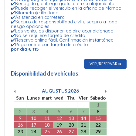
✔️Recogida y entrega gratuita en su alojamiento
✔️Puede recoger el vehiculo en la oficina de Mambo
✔️Kilometraje ilimitado
✔️Asistencia en carretera
✔️Seguro de responsabilidad civil y seguro a todo
riesgo opcionales
✔️Los vehiculos disponen de aire acondicionado
✔️No se requiere tarjeta de crédito
✔️Reserva online fácil. Confirmación instantánea.
✔️Pago online con tarjeta de crédito
por día € 115
VER /RESERVAR ⇒
Disponibilidad de vehículos:
AUGUSTUS
2026
Sun
Lunes
mart
wed
Thu
Vier
Sábado
1
2
3
4
5
6
7
8
9
10
11
12
13
14
15
16
17
18
19
20
21
22
23
24
25
26
27
28
29