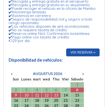
✔️Recogida y entrega gratuita en el aeropuerto
✔️Recogida y entrega gratuita en su alojamiento
✔️Puede recoger el vehiculo en la oficina de Mambo
✔️Kilometraje ilimitado
✔️Asistencia en carretera
✔️Seguro de responsabilidad civil y seguro a todo
riesgo opcionales
✔️Los vehiculos disponen de aire acondicionado
✔️No se requiere tarjeta de crédito
✔️Reserva online fácil. Confirmación instantánea.
✔️Pago online con tarjeta de crédito
€129 por día
VER /RESERVAR ⇒
Disponibilidad de vehículos:
AUGUSTUS
2026
Sun
Lunes
mart
wed
Thu
Vier
Sábado
1
2
3
4
5
6
7
8
9
10
11
12
13
14
15
16
17
18
19
20
21
22
23
24
25
26
27
28
29