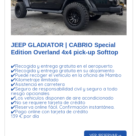
JEEP GLADIATOR | CABRIO Special
Edition Overland 4x4 pick-up Softtop
✔️Recogida y entrega gratuita en el aeropuerto
✔️Recogida y entrega gratuita en su alojamiento
✔️Puede recoger el vehiculo en la oficina de Mambo
✔️Kilometraje ilimitado
✔️Asistencia en carretera
✔️Seguro de responsabilidad civil y seguro a todo
riesgo opcionales
✔️Los vehiculos disponen de aire acondicionado
✔️No se requiere tarjeta de crédito
✔️Reserva online fácil. Confirmación instantánea.
✔️Pago online con tarjeta de crédito
139 € por día
VER /RESERVAR ⇒