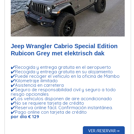
Jeep Wrangler Cabrio Special Edition
Rubicon Grey met elektrisch dak
✔️Recogida y entrega gratuita en el aeropuerto
✔️Recogida y entrega gratuita en su alojamiento
✔️Puede recoger el vehiculo en la oficina de Mambo
✔️Kilometraje ilimitado
✔️Asistencia en carretera
✔️Seguro de responsabilidad civil y seguro a todo
riesgo opcionales
✔️Los vehiculos disponen de aire acondicionado
✔️No se requiere tarjeta de crédito
✔️Reserva online fácil. Confirmación instantánea.
✔️Pago online con tarjeta de crédito
por día € 129
VER /RESERVAR ⇒