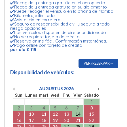
✔️Recogida y entrega gratuita en el aeropuerto
✔️Recogida y entrega gratuita en su alojamiento
✔️Puede recoger el vehiculo en la oficina de Mambo
✔️Kilometraje ilimitado
✔️Asistencia en carretera
✔️Seguro de responsabilidad civil y seguro a todo
riesgo opcionales
✔️Los vehiculos disponen de aire acondicionado
✔️No se requiere tarjeta de crédito
✔️Reserva online fácil. Confirmación instantánea.
✔️Pago online con tarjeta de crédito
por día € 115
VER /RESERVAR ⇒
Disponibilidad de vehículos:
AUGUSTUS
2026
Sun
Lunes
mart
wed
Thu
Vier
Sábado
1
2
3
4
5
6
7
8
9
10
11
12
13
14
15
16
17
18
19
20
21
22
23
24
25
26
27
28
29