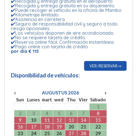
✔️Recogida y entrega gratuita en el aeropuerto
✔️Recogida y entrega gratuita en su alojamiento
✔️Puede recoger el vehiculo en la oficina de Mambo
✔️Kilometraje ilimitado
✔️Asistencia en carretera
✔️Seguro de responsabilidad civil y seguro a todo
riesgo opcionales
✔️Los vehiculos disponen de aire acondicionado
✔️No se requiere tarjeta de crédito
✔️Reserva online fácil. Confirmación instantánea.
✔️Pago online con tarjeta de crédito
por día € 115
VER /RESERVAR ⇒
Disponibilidad de vehículos:
AUGUSTUS
2026
Sun
Lunes
mart
wed
Thu
Vier
Sábado
1
2
3
4
5
6
7
8
9
10
11
12
13
14
15
16
17
18
19
20
21
22
23
24
25
26
27
28
29