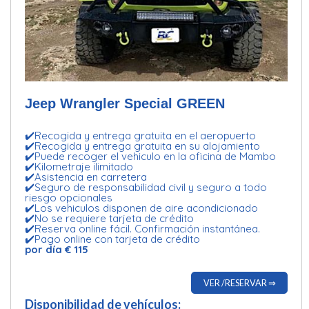
Jeep Wrangler Special GREEN
✔️Recogida y entrega gratuita en el aeropuerto
✔️Recogida y entrega gratuita en su alojamiento
✔️Puede recoger el vehiculo en la oficina de Mambo
✔️Kilometraje ilimitado
✔️Asistencia en carretera
✔️Seguro de responsabilidad civil y seguro a todo
riesgo opcionales
✔️Los vehiculos disponen de aire acondicionado
✔️No se requiere tarjeta de crédito
✔️Reserva online fácil. Confirmación instantánea.
✔️Pago online con tarjeta de crédito
por día € 115
VER /RESERVAR ⇒
Disponibilidad de vehículos: