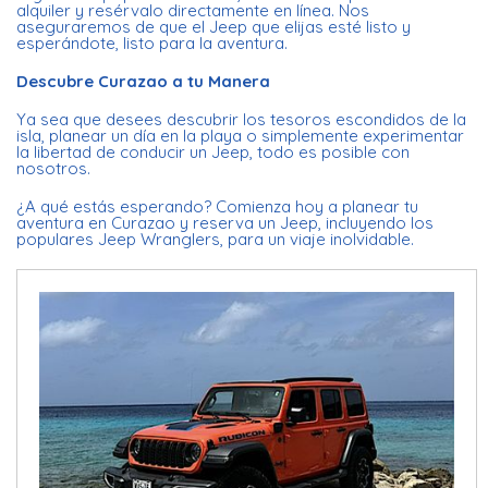
alquiler y resérvalo directamente en línea. Nos
aseguraremos de que el Jeep que elijas esté listo y
esperándote, listo para la aventura.
Descubre Curazao a tu Manera
Ya sea que desees descubrir los tesoros escondidos de la
isla, planear un día en la playa o simplemente experimentar
la libertad de conducir un Jeep, todo es posible con
nosotros.
¿A qué estás esperando? Comienza hoy a planear tu
aventura en Curazao y reserva un Jeep, incluyendo los
populares Jeep Wranglers, para un viaje inolvidable.