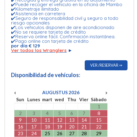
✔️Puede recoger el vehiculo en la oficina de Mambo
✔️Kilometraje ilimitado
✔️Asistencia en carretera
✔️Seguro de responsabilidad civil y seguro a todo
riesgo opcionales
✔️Los vehiculos disponen de aire acondicionado
✔️No se requiere tarjeta de crédito
✔️Reserva online fácil. Confirmación instantánea.
✔️Pago online con tarjeta de crédito
por día € 129
Ver todos los Wranglers
►
VER /RESERVAR ⇒
Disponibilidad de vehículos:
AUGUSTUS
2026
Sun
Lunes
mart
wed
Thu
Vier
Sábado
1
2
3
4
5
6
7
8
9
10
11
12
13
14
15
16
17
18
19
20
21
22
23
24
25
26
27
28
29