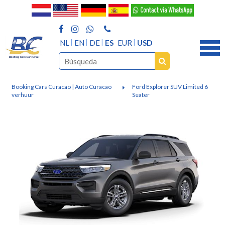
NL
EN
DE
ES
EUR
USD
Booking Cars Curacao | Auto Curacao
Ford Explorer SUV Limited 6
verhuur
Seater