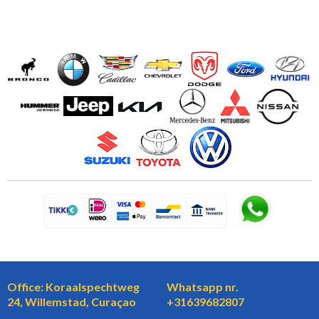
Office: Koraalspechtweg
Whatsapp nr.
24, Willemstad, Curaçao
+31639682807