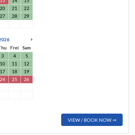
13
14
15
20
21
22
27
28
29
2026
Thu
Frei
Sam
3
4
5
10
11
12
17
18
19
24
25
26
VIEW / BOOK NOW ⇒