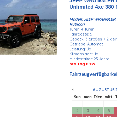
JEEP WRANGLER Hy
Unlimited 4xe 380
Modell: JEEP WRANGLER H
Rubicon
Türen: 4 Türen
Fahrgäste: 5
Gepäck: 3 großes + 2 kle
Getriebe: Automat
Leistung: Ja
Klimaanlage: Ja
Mindestalter: 25 Jahre
pro Tag € 139
Fahrzeugverfügbarkei
AUGUSTUS
Sun
mon
Dien
mitt
2
3
4
5