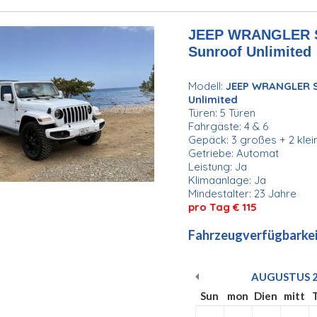
JEEP WRANGLER SA
Sunroof Unlimited
Modell:
JEEP WRANGLER S
Unlimited
Türen: 5 Türen
Fahrgäste: 4 & 6
Gepäck: 3 großes + 2 kle
Getriebe: Automat
Leistung: Ja
Klimaanlage: Ja
Mindestalter: 23 Jahre
pro Tag € 115
Fahrzeugverfügbarkei
AUGUSTUS
Sun
mon
Dien
mitt