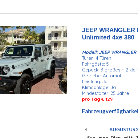
JEEP WRANGLER Hy
Unlimited 4xe 380
Modell: JEEP WRANGLER H
Türen: 4 Türen
Fahrgäste: 5
Gepäck: 3 großes + 2 kle
Getriebe: Automat
Leistung: Ja
Klimaanlage: Ja
Mindestalter: 25 Jahre
pro Tag € 129
Fahrzeugverfügbarkei
AUGUSTUS
Sun
mon
Dien
mitt