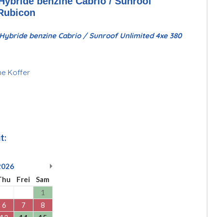
bride benzine Cabrio / Sunroof
 Rubicon
ybride benzine Cabrio / Sunroof Unlimited 4xe 380
ine Koffer
t:
2026
Thu
Frei
Sam
1
6
7
8