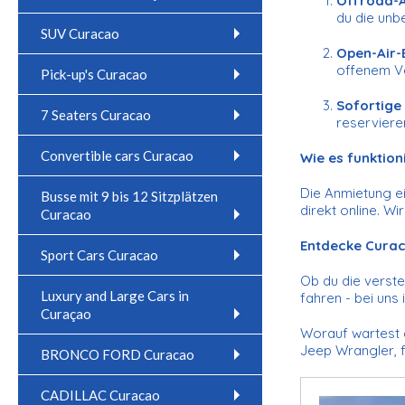
Offroad-
du die unb
SUV Curacao
Open-Air-
offenem Ve
Pick-up's Curacao
Sofortige
7 Seaters Curacao
reserviere
Convertible cars Curacao
Wie es funktion
Die Anmietung ei
Busse mit 9 bis 12 Sitzplätzen
direkt online. Wi
Curacao
Entdecke Curac
Sport Cars Curacao
Ob du die verste
Luxury and Large Cars in
fahren - bei uns 
Curaçao
Worauf wartest d
Jeep Wrangler, f
BRONCO FORD Curacao
CADILLAC Curacao