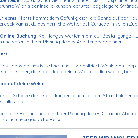
Abenteuer
: Curacao hat viel mehr zu bieten als nur asphaltiert
erührte Wildnis der Insel erkunden, darunter abgelegene Strände
Erlebnis
: Nichts kommt dem Gefühl gleich, die Sonne auf der Hau
rdeck kannst du das herrliche Wetter auf Curacao in vollen Zü
 Online-Buchung
: Kein langes Warten mehr auf Bestätigungen. 
n und sofort mit der Planung deines Abenteuers beginnen.
iert
nes Jeeps bei uns ist schnell und unkompliziert. Wähle den Jeep, 
r stellen sicher, dass der Jeep deiner Wahl auf dich wartet, berei
ao auf deine Weise
ckten Schätze der Insel erkunden, einen Tag am Strand planen od
ist alles möglich.
u noch? Beginne heute mit der Planung deines Curacao-Abenteuer
ür eine unvergessliche Reise.