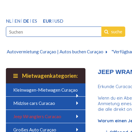
NL
EN
DE
ES
EUR
USD
suche
Autovermietung Curaçao | Autos buchen Curaçao
"Verfügbar
JEEP WRA
Mietwagenkategorien:
Erkunde Curacao 
Kleinwagen-Mietwagen Curaçao
Wenn du ein Abe
Midzise cars Curacao
Anmietung eines 
die alle direkt o
Jeep Wranglers Curacao
Warum einen J
Großes Auto Curaçao