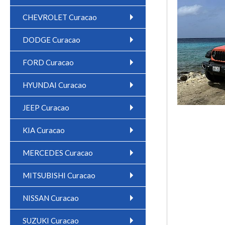
CHEVROLET Curacao
DODGE Curacao
FORD Curacao
HYUNDAI Curacao
JEEP Curacao
KIA Curacao
MERCEDES Curacao
MITSUBISHI Curacao
NISSAN Curacao
SUZUKI Curacao