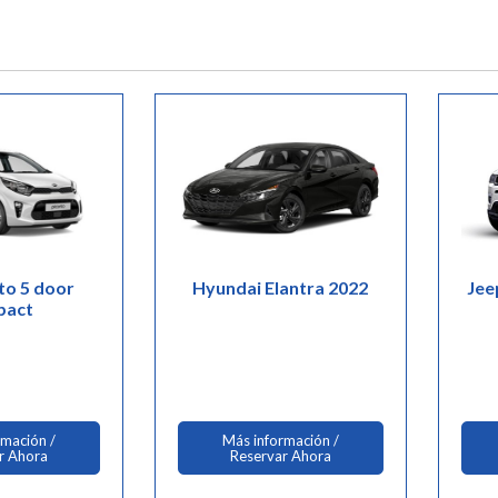
to 5 door
Hyundai Elantra 2022
Jee
pact
rmación /
Más información /
r Ahora
Reservar Ahora