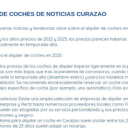
DE COCHES DE NOTICIAS CURAZAO
varias noticias y tendencias clave sobre el alquiler de coches e
y los altos precios de 2022 y 2023, los precios parecen habers
ecialmente en temporada alta.
a el alquiler de coches en 2025:
los precios de los coches de alquiler bajaron ligeramente en la
ifas son más bajas que tras la pandemia de coronavirus, cuando 
rante la temporada alta (diciembre-enero) y para los modelos 
elación: Se recomienda encarecidamente reservar un coche con 
tipo específico de coche (por ejemplo, uno automático). Esto ev
tencia: Existe una amplia selección de empresas de alquiler en
nterprise y Hertz hasta numerosos proveedores locales como Fi
 suelen ser elogiadas por su servicio personalizado y sus preci
iciones y seguro:
nima para alquilar un coche en Curazao suele oscilar entre los 2
ores de 23 años suelen pagar un recargo.