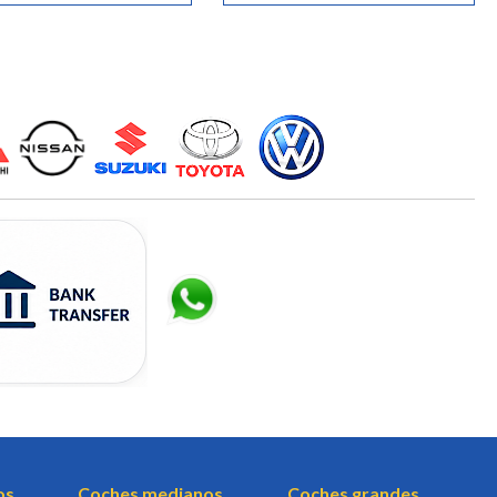
os
Coches medianos
Coches grandes