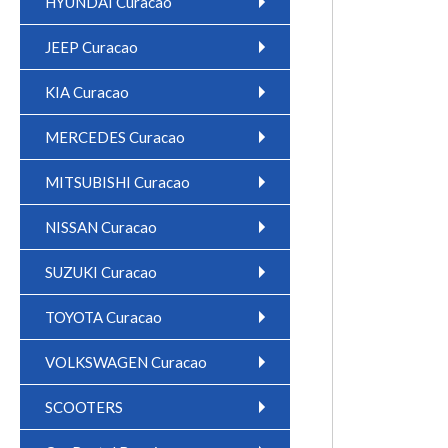
HYUNDAI Curacao
JEEP Curacao
KIA Curacao
MERCEDES Curacao
MITSUBISHI Curacao
NISSAN Curacao
SUZUKI Curacao
TOYOTA Curacao
VOLKSWAGEN Curacao
SCOOTERS