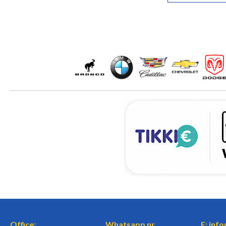
Office:
Whatsapp nr.
E: inf