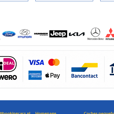
o@bookingcars.nl
Homepage
Coches pequeñ