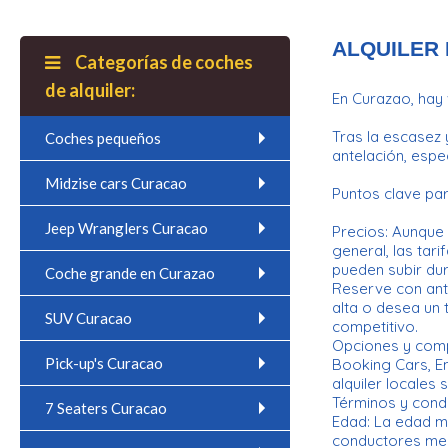
ALQUILER 
Categorías de coches
de alquiler:
En Curazao, hay 
Tras la escasez 
Coches pequeños
antelación, esp
Midzise cars Curacao
Puntos clave par
Jeep Wranglers Curacao
Precios: Aunque 
general, las tar
pueden subir du
Coche grande en Curazao
Reserve con ant
alta o desea un 
SUV Curacao
competitivo.
Opciones y compe
Pick-up's Curacao
Booking Cars, E
alquiler locales
Términos y cond
7 Seaters Curacao
Edad: La edad mí
conductores men