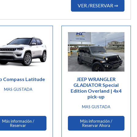
VER /RESERVAR ⇒
p Compass Latitude
JEEP WRANGLER
GLADIATOR Special
MAS GUSTADA
Edition Overland | 4x4
pick-up
MAS GUSTADA
Más información /
Más información /
Reservar
Reservar Ahora