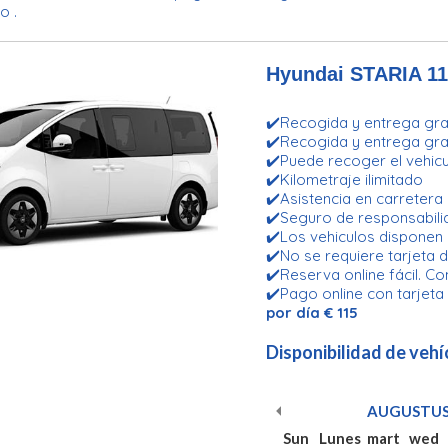
o .
Hyundai STARIA 11
✔️Recogida y entrega grat
✔️Recogida y entrega grat
✔️Puede recoger el vehicu
✔️Kilometraje ilimitado
✔️Asistencia en carretera
✔️Seguro de responsabilid
✔️Los vehiculos disponen
✔️No se requiere tarjeta d
✔️Reserva online fácil. Co
✔️Pago online con tarjeta
por día € 115
Disponibilidad de vehí
AUGUSTU
Sun
Lunes
mart
wed