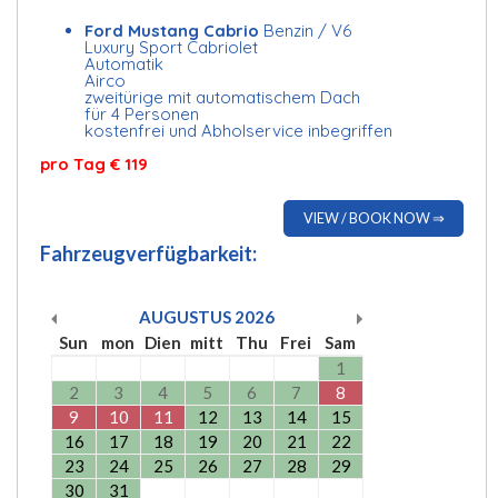
Ford Mustang Cabrio
Benzin / V6
Luxury Sport Cabriolet
Automatik
Airco
zweitürige mit automatischem Dach
für 4 Personen
kostenfrei und Abholservice inbegriffen
pro Tag € 119
VIEW / BOOK NOW ⇒
Fahrzeugverfügbarkeit:
AUGUSTUS
2026
Sun
mon
Dien
mitt
Thu
Frei
Sam
1
2
3
4
5
6
7
8
9
10
11
12
13
14
15
16
17
18
19
20
21
22
23
24
25
26
27
28
29
30
31