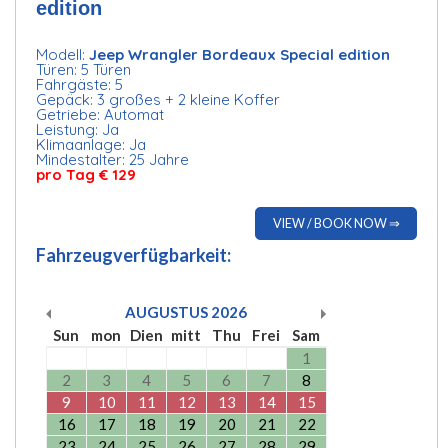
edition
Modell:
Jeep Wrangler Bordeaux Special edition
Türen: 5 Türen
Fahrgäste: 5
Gepäck: 3 großes + 2 kleine Koffer
Getriebe: Automat
Leistung: Ja
Klimaanlage: Ja
Mindestalter: 25 Jahre
pro Tag € 129
VIEW / BOOK NOW ⇒
Fahrzeugverfügbarkeit:
AUGUSTUS
2026
Sun
mon
Dien
mitt
Thu
Frei
Sam
1
2
3
4
5
6
7
8
9
10
11
12
13
14
15
16
17
18
19
20
21
22
23
24
25
26
27
28
29