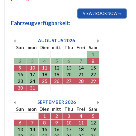
VIEW / BOOK NOW ⇒
Fahrzeugverfügbarkeit:
AUGUSTUS
2026
Sun
mon
Dien
mitt
Thu
Frei
Sam
1
2
3
4
5
6
7
8
9
10
11
12
13
14
15
16
17
18
19
20
21
22
23
24
25
26
27
28
29
30
31
SEPTEMBER
2026
Sun
mon
Dien
mitt
Thu
Frei
Sam
1
2
3
4
5
6
7
8
9
10
11
12
13
14
15
16
17
18
19
20
21
22
23
24
25
26