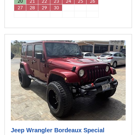
20
21
22
23
24
25
26
27
28
29
30
Jeep Wrangler Bordeaux Special