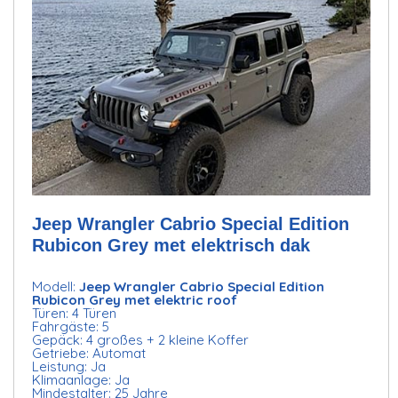
Jeep Wrangler Cabrio Special Edition
Rubicon Grey met elektrisch dak
Modell:
Jeep Wrangler Cabrio Special Edition
Rubicon Grey met elektric roof
Türen: 4 Türen
Fahrgäste: 5
Gepäck: 4 großes + 2 kleine Koffer
Getriebe: Automat
Leistung: Ja
Klimaanlage: Ja
Mindestalter: 25 Jahre