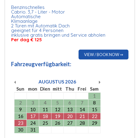
Benzinschnelles
Cabrio. 3,7 - Liter - Motor
Automatische
Klimaanlage
2 Türen mit Automatik Dach
geeignet für 4 Personen
inklusive gratis bringen und Service abholen
Per dag € 125
VIEW / BOOK NOW ⇒
Fahrzeugverfügbarkeit:
AUGUSTUS
2026
Sun
mon
Dien
mitt
Thu
Frei
Sam
1
2
3
4
5
6
7
8
9
10
11
12
13
14
15
16
17
18
19
20
21
22
23
24
25
26
27
28
29
30
31