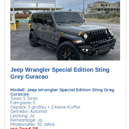
Jeep Wrangler Special Edition Sting
Grey Curacao
Modell: Jeep Wrangler Special Edition Sting Grey
Curacao
Türen: 5 Türen
Fahrgäste: 5
Gepäck: 3 großes + 2 kleine Koffer
Getriebe: Automat
Leistung: Ja
Klimaanlage: Ja
Mindestalter: 30 Jahre
pro Tag € 115