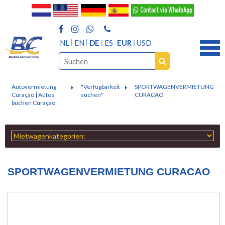
NL
EN
DE
ES
EUR
USD
Autovermietung
"Verfügbarkeit
SPORTWAGENVERMIETUNG
Curaçao | Autos
suchen"
CURACAO
buchen Curaçao
SPORTWAGENVERMIETUNG CURACAO