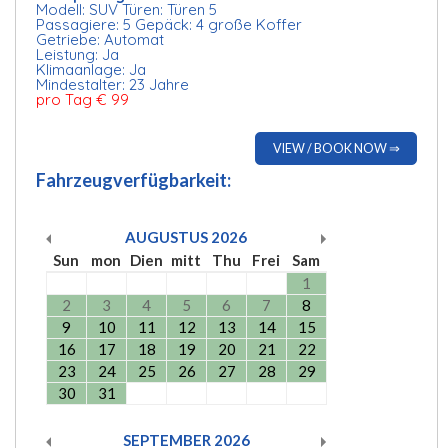
Modell: SUV Türen: Türen 5
Passagiere: 5 Gepäck: 4 große Koffer
Getriebe: Automat
Leistung: Ja
Klimaanlage: Ja
Mindestalter: 23 Jahre
pro Tag € 99
VIEW / BOOK NOW ⇒
Fahrzeugverfügbarkeit:
AUGUSTUS
2026
Sun
mon
Dien
mitt
Thu
Frei
Sam
1
2
3
4
5
6
7
8
9
10
11
12
13
14
15
16
17
18
19
20
21
22
23
24
25
26
27
28
29
30
31
SEPTEMBER
2026