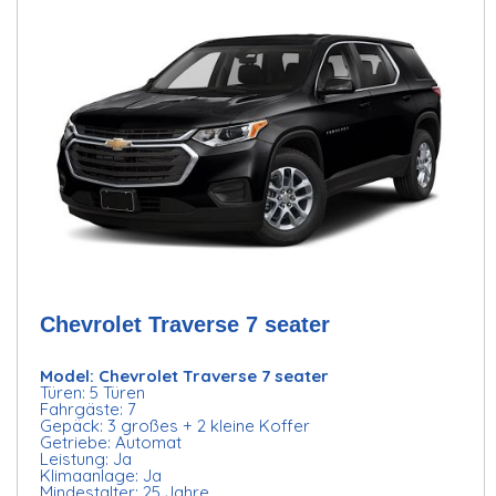
Chevrolet Traverse 7 seater
Model: Chevrolet Traverse 7 seater
Türen: 5 Türen
Fahrgäste: 7
Gepäck: 3 großes + 2 kleine Koffer
Getriebe: Automat
Leistung: Ja
Klimaanlage: Ja
Mindestalter: 25 Jahre