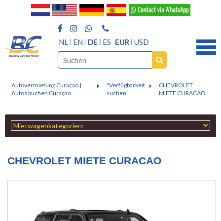
NL
EN
DE
ES
EUR
USD
Autovermietung Curaçao |
"Verfügbarkeit
CHEVROLET
Autos buchen Curaçao
suchen"
MIETE CURACAO
CHEVROLET MIETE CURACAO