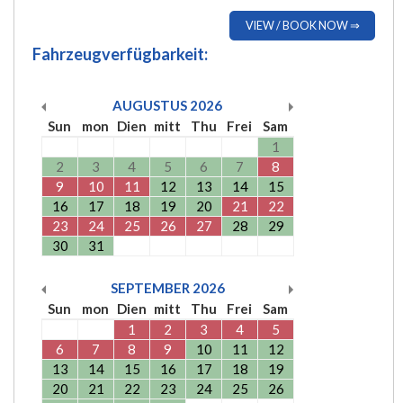
VIEW / BOOK NOW ⇒
Fahrzeugverfügbarkeit:
AUGUSTUS
2026
Sun
mon
Dien
mitt
Thu
Frei
Sam
1
2
3
4
5
6
7
8
9
10
11
12
13
14
15
16
17
18
19
20
21
22
23
24
25
26
27
28
29
30
31
SEPTEMBER
2026
Sun
mon
Dien
mitt
Thu
Frei
Sam
1
2
3
4
5
6
7
8
9
10
11
12
13
14
15
16
17
18
19
20
21
22
23
24
25
26