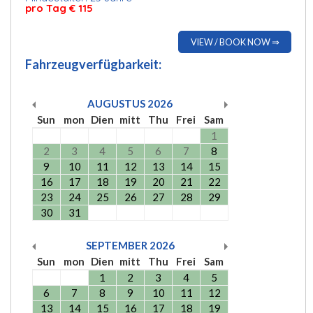
pro Tag € 115
VIEW / BOOK NOW ⇒
Fahrzeugverfügbarkeit:
AUGUSTUS
2026
Sun
mon
Dien
mitt
Thu
Frei
Sam
1
2
3
4
5
6
7
8
9
10
11
12
13
14
15
16
17
18
19
20
21
22
23
24
25
26
27
28
29
30
31
SEPTEMBER
2026
Sun
mon
Dien
mitt
Thu
Frei
Sam
1
2
3
4
5
6
7
8
9
10
11
12
13
14
15
16
17
18
19