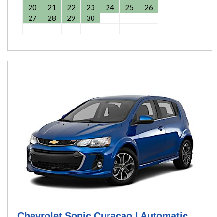
20
21
22
23
24
25
26
27
28
29
30
Chevrolet Sonic Curacao | Automatic