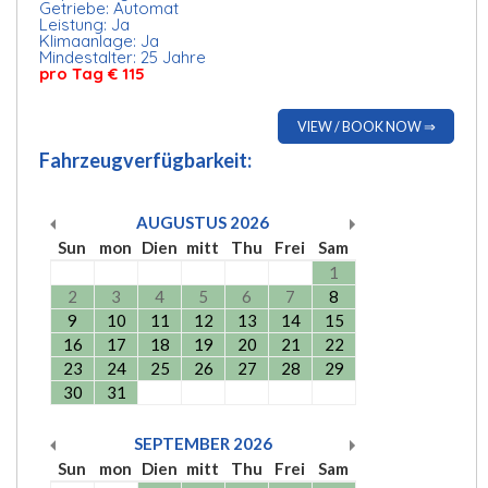
Getriebe: Automat
Leistung: Ja
Klimaanlage: Ja
Mindestalter: 25 Jahre
pro Tag € 115
VIEW / BOOK NOW ⇒
Fahrzeugverfügbarkeit:
AUGUSTUS
2026
Sun
mon
Dien
mitt
Thu
Frei
Sam
1
2
3
4
5
6
7
8
9
10
11
12
13
14
15
16
17
18
19
20
21
22
23
24
25
26
27
28
29
30
31
SEPTEMBER
2026
Sun
mon
Dien
mitt
Thu
Frei
Sam