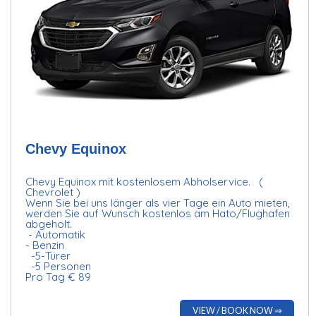
Chevy Equinox
Chevy Equinox mit kostenlosem Abholservice. (
Chevrolet )
Wenn Sie bei uns länger als vier Tage ein Auto mieten,
werden Sie auf Wunsch kostenlos am Hato/Flughafen
abgeholt.
- Automatik
- Benzin
-5-Türer
-5 Personen
Pro Tag € 89
VIEW / BOOK NOW ⇒