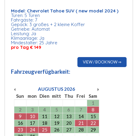
Model: Chevrolet Tahoe SUV ( new model 2024 )
Türen: 5 Türen
Fahrgäste: 7
Gepäck: 3 großes + 2 kleine Koffer
Getriebe: Automat
Leistung: Ja
Klimaanlage: Ja
Mindestalter: 25 Jahre
pro Tag € 149
VIEW / BOOK NOW ⇒
Fahrzeugverfügbarkeit:
AUGUSTUS
2026
Sun
mon
Dien
mitt
Thu
Frei
Sam
1
2
3
4
5
6
7
8
9
10
11
12
13
14
15
16
17
18
19
20
21
22
23
24
25
26
27
28
29