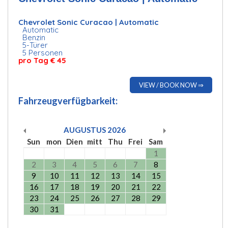
Chevrolet Sonic Curacao | Automatic
Automatic
Benzin
5-Türer
5 Personen
pro Tag
€ 45
VIEW / BOOK NOW ⇒
Fahrzeugverfügbarkeit:
AUGUSTUS
2026
Sun
mon
Dien
mitt
Thu
Frei
Sam
1
2
3
4
5
6
7
8
9
10
11
12
13
14
15
16
17
18
19
20
21
22
23
24
25
26
27
28
29
30
31