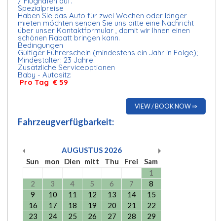
/ Flughafen auf.
Spezialpreise
Haben Sie das Auto für zwei Wochen oder länger
mieten möchten senden Sie uns bitte eine Nachricht
über unser Kontaktformular , damit wir Ihnen einen
schönen Rabatt bringen kann.
Bedingungen
Gültiger Führerschein (mindestens ein Jahr in Folge);
Mindestalter: 23 Jahre.
Zusätzliche Serviceoptionen
Baby - Autositz:
Pro Tag € 59
VIEW / BOOK NOW ⇒
Fahrzeugverfügbarkeit:
AUGUSTUS
2026
Sun
mon
Dien
mitt
Thu
Frei
Sam
1
2
3
4
5
6
7
8
9
10
11
12
13
14
15
16
17
18
19
20
21
22
23
24
25
26
27
28
29