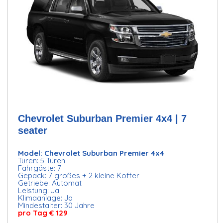
Chevrolet Suburban Premier 4x4 | 7
seater
Model: Chevrolet Suburban Premier 4x4
Türen: 5 Türen
Fahrgäste: 7
Gepäck: 7 großes + 2 kleine Koffer
Getriebe: Automat
Leistung: Ja
Klimaanlage: Ja
Mindestalter: 30 Jahre
pro Tag € 129