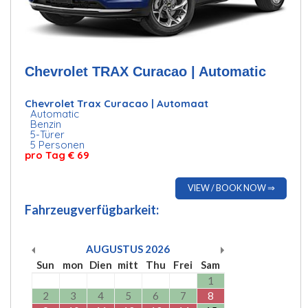
Chevrolet TRAX Curacao | Automatic
Chevrolet Trax Curacao | Automaat
Automatic
Benzin
5-Türer
5 Personen
pro Tag
€ 69
VIEW / BOOK NOW ⇒
Fahrzeugverfügbarkeit:
AUGUSTUS
2026
Sun
mon
Dien
mitt
Thu
Frei
Sam
1
2
3
4
5
6
7
8