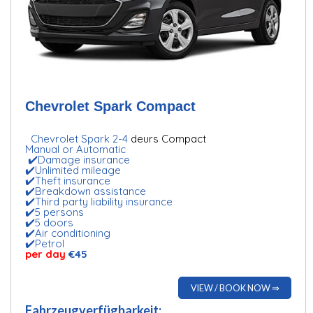
Chevrolet Spark Compact
Chevrolet Spark 2-4
deurs Compact
Manual or Automatic
✔️Damage insurance
✔️Unlimited mileage
✔️Theft insurance
✔️Breakdown assistance
✔️Third party liability insurance
✔️5 persons
✔️5 doors
✔️Air conditioning
✔️Petrol
per day
€45
VIEW / BOOK NOW ⇒
Fahrzeugverfügbarkeit: