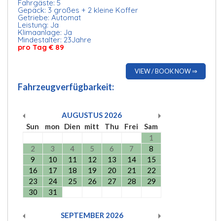
Fahrgäste: 5
Gepäck: 3 großes + 2 kleine Koffer
Getriebe: Automat
Leistung: Ja
Klimaanlage: Ja
Mindestalter: 23Jahre
pro Tag € 89
VIEW / BOOK NOW ⇒
Fahrzeugverfügbarkeit:
AUGUSTUS
2026
Sun
mon
Dien
mitt
Thu
Frei
Sam
1
2
3
4
5
6
7
8
9
10
11
12
13
14
15
16
17
18
19
20
21
22
23
24
25
26
27
28
29
30
31
SEPTEMBER
2026