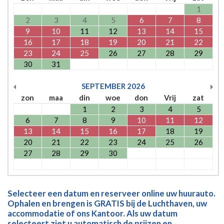
1
2
3
4
5
6
7
8
9
10
11
12
13
14
15
16
17
18
19
20
21
22
23
24
25
26
27
28
29
30
31
SEPTEMBER
2026
zon
maa
din
woe
don
Vrij
zat
1
2
3
4
5
6
7
8
9
10
11
12
13
14
15
16
17
18
19
20
21
22
23
24
25
26
27
28
29
30
Selecteer een datum en reserveer online uw huurauto.
Ophalen en brengen is GRATIS bij de Luchthaven, uw
accommodatie of ons Kantoor. Als uw datum
selecteert ziet u automatisch de prijzen en