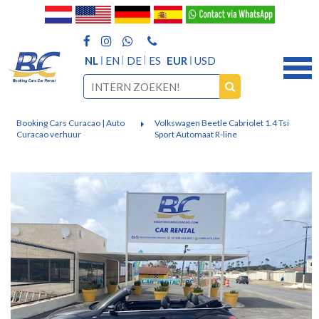
NL
EN
DE
ES
EUR
USD
Booking Cars Curacao | Auto
Volkswagen Beetle Cabriolet 1.4 Tsi
Curacao verhuur
Sport Automaat R-line