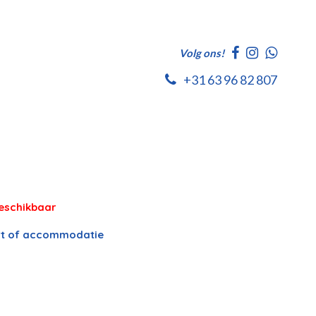
Volg ons!
+31 63 96 82 807
eschikbaar
port of accommodatie