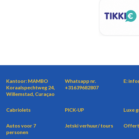
Kantoor: MAMBO
Whatsapp nr.
E: inf
Koraalspechtweg 24,
+31639682807
Willemstad, Curaçao
Cabriolets
PICK-UP
Luxe g
Autos voor 7
Jetski verhuur/ tours
Offer
personen