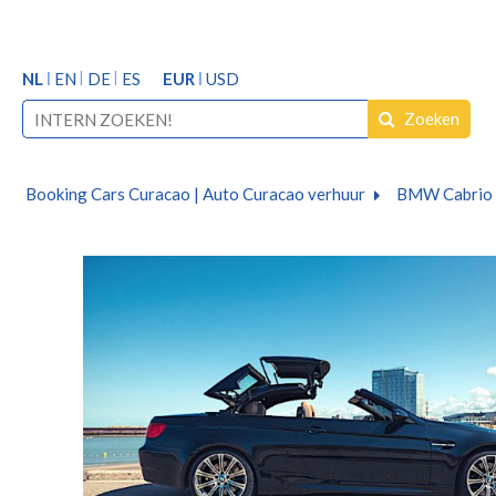
NL
EN
DE
ES
EUR
USD
Zoeken
Booking Cars Curacao | Auto Curacao verhuur
BMW Cabrio 