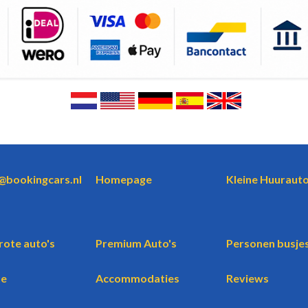
o@bookingcars.nl
Homepage
Kleine Huurauto
rote auto's
Premium Auto's
Personen busje
te
Accommodaties
Reviews