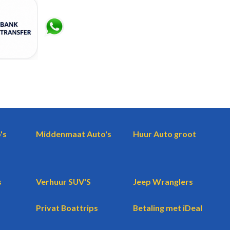
's
Middenmaat Auto's
Huur Auto groot
s
Verhuur SUV'S
Jeep Wranglers
Privat Boattrips
Betaling met iDeal