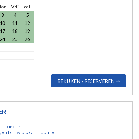
don
Vrij
zat
3
4
5
10
11
12
17
18
19
24
25
26
BEKIJKEN / RESERVEREN ⇒
ER
ff airport
gen bij uw accommodatie