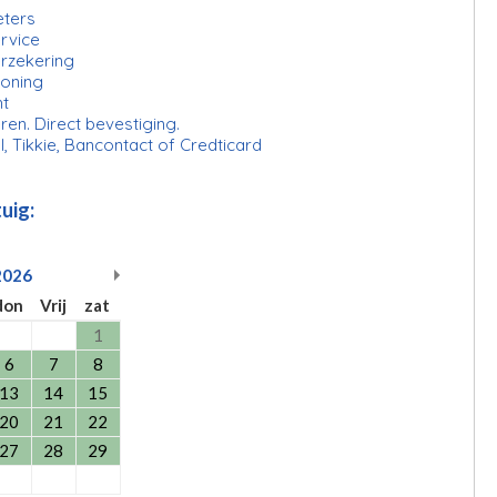
eters
rvice
erzekering
ioning
ht
ren. Direct bevestiging.
l, Tikkie, Bancontact of Credticard
uig:
2026
don
Vrij
zat
1
6
7
8
13
14
15
20
21
22
27
28
29