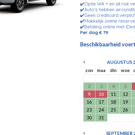
✔️Optie WA + en all risk v
✔️Auto's hebben aircondit
✔️Geen creditcard verplic
✔️Makkelijk online reserve
✔️Betaling online met iDea
Per dag € 79
Beschikbaarheid voert
AUGUSTUS
zon
maa
din
woe
2
3
4
5
9
10
11
12
16
17
18
19
23
24
25
26
30
31
SEPTEMBER