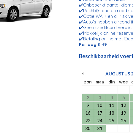
✔️Onbeperkt aantal kilom
✔️Pechbijstand en road se
✔️Optie WA + en all risk v
✔️Auto's hebben aircondit
✔️Geen creditcard verplic
✔️Makkelijk online reserve
✔️Betaling online met iDea
Per dag € 49
Beschikbaarheid voert
AUGUSTUS
zon
maa
din
woe
2
3
4
5
9
10
11
12
16
17
18
19
23
24
25
26
30
31