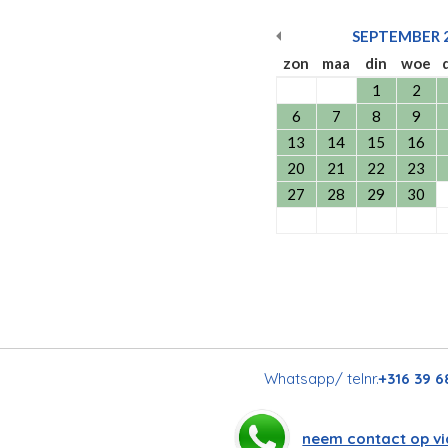
SEPTEMBER
zon
maa
din
woe
1
2
6
7
8
9
13
14
15
16
20
21
22
23
27
28
29
30
Whatsapp/ telnr.
+316 39 6
neem contact op v