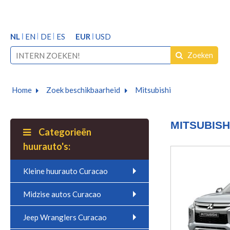
NL
EN
DE
ES
EUR
USD
Zoeken
Home
Zoek beschikbaarheid
Mitsubishi
MITSUBIS
Categorieën
huurauto's:
Kleine huurauto Curacao
Midzise autos Curacao
Jeep Wranglers Curacao