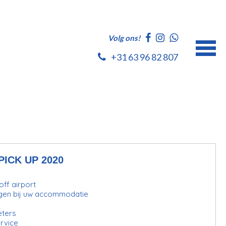
Volg ons!
+31 63 96 82 807
PICK UP 2020
ff airport
gen bij uw accommodatie
eters
rvice