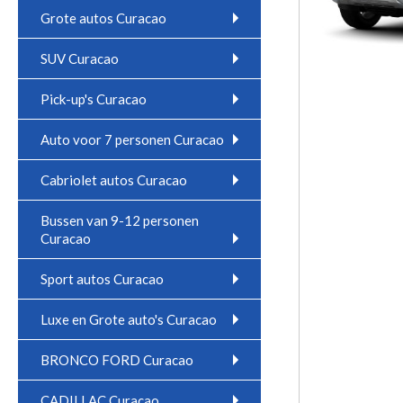
Grote autos Curacao
SUV Curacao
Pick-up's Curacao
Auto voor 7 personen Curacao
Cabriolet autos Curacao
Bussen van 9-12 personen
Curacao
Sport autos Curacao
Luxe en Grote auto's Curacao
BRONCO FORD Curacao
CADILLAC Curacao