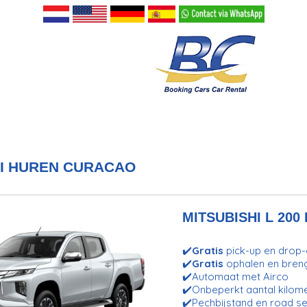
HI HUREN CURACAO
MITSUBISHI L 200 
✔️
Gratis
pick-up en drop-o
✔️
Gratis
ophalen en bren
✔️Automaat met Airco
✔️Onbeperkt aantal kilom
✔️Pechbijstand en road se