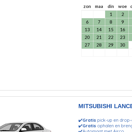
zon
maa
din
woe
1
2
6
7
8
9
13
14
15
16
20
21
22
23
27
28
29
30
MITSUBISHI LANC
✔️
Gratis
pick-up en drop-o
✔️
Gratis
ophalen en bren
✔️Automaat met Airco