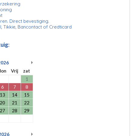
erzekering
ioning
ht
ren. Direct bevestiging.
l, Tikkie, Bancontact of Credticard
uig:
2026
don
Vrij
zat
1
6
7
8
13
14
15
20
21
22
27
28
29
2026