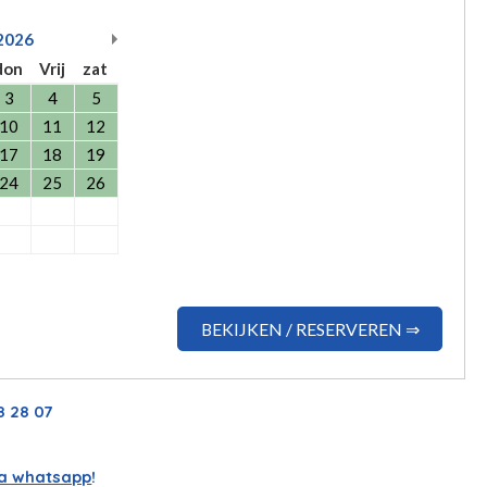
2026
don
Vrij
zat
3
4
5
10
11
12
17
18
19
24
25
26
BEKIJKEN / RESERVEREN ⇒
8 28 07
ia whatsapp
!