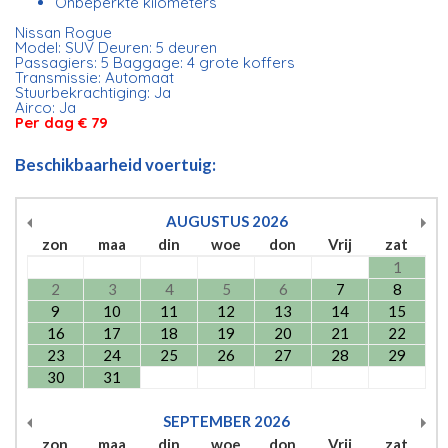
Onbeperkte kilometers
Nissan Rogue
Model: SUV Deuren: 5 deuren
Passagiers: 5 Baggage: 4 grote koffers
Transmissie: Automaat
Stuurbekrachtiging: Ja
Airco: Ja
Per dag € 79
Beschikbaarheid voertuig:
AUGUSTUS
2026
zon
maa
din
woe
don
Vrij
zat
1
2
3
4
5
6
7
8
9
10
11
12
13
14
15
16
17
18
19
20
21
22
23
24
25
26
27
28
29
30
31
SEPTEMBER
2026
zon
maa
din
woe
don
Vrij
zat