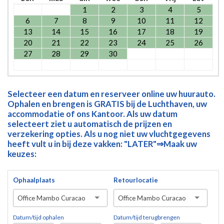
1
2
3
4
5
6
7
8
9
10
11
12
13
14
15
16
17
18
19
20
21
22
23
24
25
26
27
28
29
30
Selecteer een datum en reserveer online uw huurauto.
Ophalen en brengen is GRATIS bij de Luchthaven, uw
accommodatie of ons Kantoor. Als uw datum
selecteert ziet u automatisch de prijzen en
verzekering opties. Als u nog niet uw vluchtgegevens
heeft vult u in bij deze vakken: "LATER"⇒Maak uw
keuzes:
Ophaalplaats
Retourlocatie
Office Mambo Curacao
Office Mambo Curacao
Datum/tijd ophalen
Datum/tijd terugbrengen