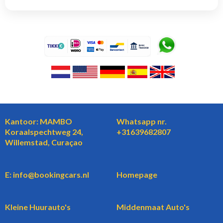
Kantoor: MAMBO
Whatsapp nr.
Koraalspechtweg 24,
+31639682807
Willemstad, Curaçao
E: info@bookingcars.nl
Homepage
Kleine Huurauto's
Middenmaat Auto's