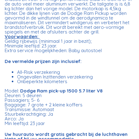
de auto veel meer aluminium verwerkt. De tailgate is is 6,8
kg lichter dan het vorige model. De motorkap is 4,5kg
lichter. De dikke lijnen van de Dodge Ram Pickup worden
gevormd in de windtunnel om de aerodynamica te
maximaliseren. Dit vermindert windgeruis en verbetert het
brandstofverbruik. Dit wordt bereikt met aero-vormige
spiegels en met de afsluiters achter de grill.
Voorwaarden:
Geldig rijbewijs (minimaal 1 jaar in bezit);
Minimale leeftijd: 23 jaar.
Extra service mogelijkheden: Baby autostoel
De vermelde prijzen zijn inclusief:
All-Risk verzekering
Ongevallen Inzittenden verzekering
Onbeperkte kilometers
Model:
Dodge Ram pick-up 1500 5.7 liter V8
Deuren: 5 deuren
Passagiers: 5- 6
Baggage: 7 grote + 2 kleine koffers
Transmissie: Automaat
Stuurbekrachtiging: Ja
Airco: Ja
Min leeftijd: 23 jaar
Uw huurauto wordt gratis gebracht bij de luchthaven
Hato of bij uw accommodatie.