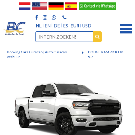
NL
EN
DE
ES
EUR
USD
Booking Cars Curacao | Auto Curacao
DODGE RAM PICK UP
verhuur
5.7