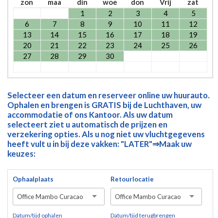
zon
maa
din
woe
don
Vrij
zat
1
2
3
4
5
6
7
8
9
10
11
12
13
14
15
16
17
18
19
20
21
22
23
24
25
26
27
28
29
30
Selecteer een datum en reserveer online uw huurauto.
Ophalen en brengen is GRATIS bij de Luchthaven, uw
accommodatie of ons Kantoor. Als uw datum
selecteert ziet u automatisch de prijzen en
verzekering opties. Als u nog niet uw vluchtgegevens
heeft vult u in bij deze vakken: "LATER"⇒Maak uw
keuzes:
Ophaalplaats
Retourlocatie
Office Mambo Curacao
Office Mambo Curacao
Datum/tijd ophalen
Datum/tijd terugbrengen