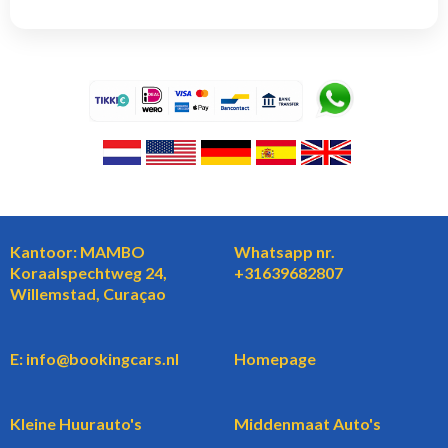
Kantoor: MAMBO
Whatsapp nr.
Koraalspechtweg 24,
+31639682807
Willemstad, Curaçao
E: info@bookingcars.nl
Homepage
Kleine Huurauto's
Middenmaat Auto's