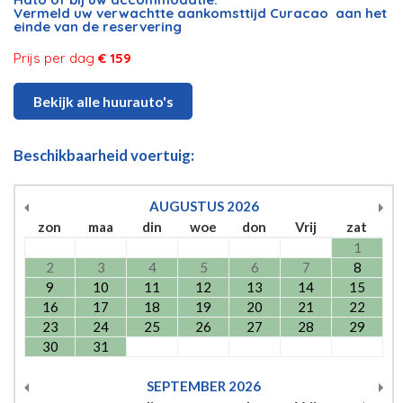
Vermeld uw verwachtte aankomsttijd Curacao aan het
einde van de reservering
Prijs per dag
€ 159
Bekijk alle huurauto's
Beschikbaarheid voertuig:
AUGUSTUS
2026
zon
maa
din
woe
don
Vrij
zat
1
2
3
4
5
6
7
8
9
10
11
12
13
14
15
16
17
18
19
20
21
22
23
24
25
26
27
28
29
30
31
SEPTEMBER
2026