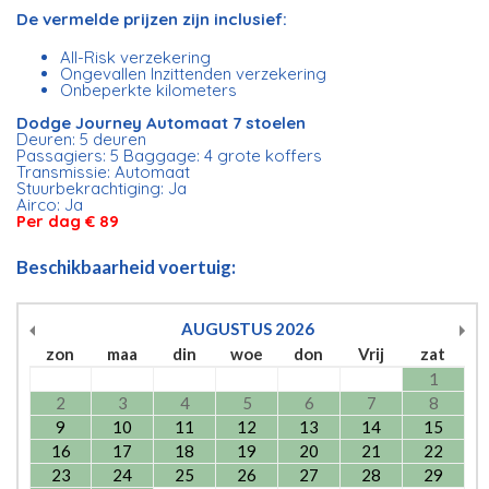
De vermelde prijzen zijn inclusief:
All-Risk verzekering
Ongevallen Inzittenden verzekering
Onbeperkte kilometers
Dodge Journey Automaat 7 stoelen​
Deuren: 5 deuren
Passagiers: 5 Baggage: 4 grote koffers
Transmissie: Automaat
Stuurbekrachtiging: Ja
Airco: Ja
Per dag € 89
Beschikbaarheid voertuig:
AUGUSTUS
2026
zon
maa
din
woe
don
Vrij
zat
1
2
3
4
5
6
7
8
9
10
11
12
13
14
15
16
17
18
19
20
21
22
23
24
25
26
27
28
29