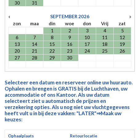
30
31
SEPTEMBER
2026
zon
maa
din
woe
don
Vrij
zat
1
2
3
4
5
6
7
8
9
10
11
12
13
14
15
16
17
18
19
20
21
22
23
24
25
26
27
28
29
30
Selecteer een datum en reserveer online uw huurauto.
Ophalen en brengen is GRATIS bij de Luchthaven, uw
accommodatie of ons Kantoor. Als uw datum
selecteert ziet u automatisch de prijzen en
verzekering opties. Als u nog niet uw vluchtgegevens
heeft vult u in bij deze vakken: "LATER"⇒Maak uw
keuzes:
Ophaalplaats
Retourlocatie