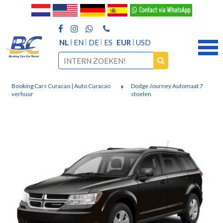
NL
EN
DE
ES
EUR
USD
Booking Cars Curacao | Auto Curacao
Dodge Journey Automaat 7
verhuur
stoelen