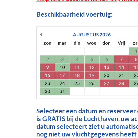
Beschikbaarheid voertuig:
AUGUSTUS
2026
zon
maa
din
woe
don
Vrij
za
1
2
3
4
5
6
7
8
9
10
11
12
13
14
1
16
17
18
19
20
21
2
23
24
25
26
27
28
2
30
31
Selecteer een datum en reserveer
is GRATIS bij de Luchthaven, uw a
datum selecteert ziet u automatisch
nog niet uw vluchtgegevens heeft 