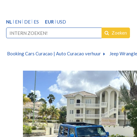
NL
EN
DE
ES
EUR
USD
Zoeken
Booking Cars Curacao | Auto Curacao verhuur
Jeep Wrangler