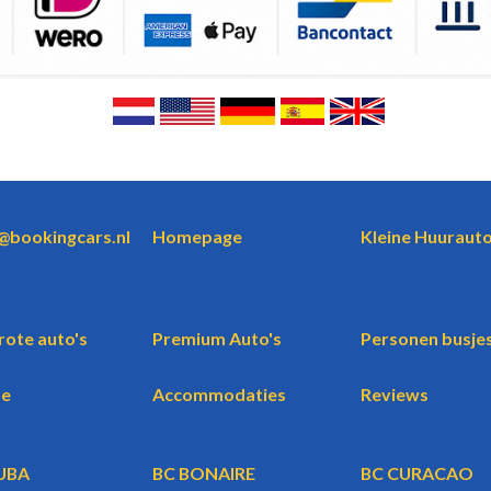
o@bookingcars.nl
Homepage
Kleine Huurauto
rote auto's
Premium Auto's
Personen busje
te
Accommodaties
Reviews
UBA
BC BONAIRE
BC CURACAO