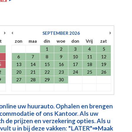
SEPTEMBER
2026
t
zon
maa
din
woe
don
Vrij
zat
1
2
3
4
5
6
7
8
9
10
11
12
5
13
14
15
16
17
18
19
2
20
21
22
23
24
25
26
9
27
28
29
30
 online uw huurauto. Ophalen en brengen
ccommodatie of ons Kantoor. Als uw
 de prijzen en verzekering opties. Als u
vult u in bij deze vakken: "LATER"⇒Maak