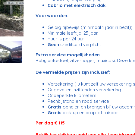
Cabrio met elektrisch dak.
Voorwaarden:
Geldig rijbewijs (minimaal 1 jaar in bezit);
Minimale leeftijd: 25 jaar.
Huur is per 24 uur
Geen
creditcard verplicht
Extra service mogelijkheden
Baby autostoel, zitverhoger, maxicosi. Deze k
De vermelde prijzen zijn inclusief:
Verzekering ( u kunt zelf uw verzekering s
Ongevallen Inzittenden verzekering
Onbeperkte kilometers
Pechbijstand en road service
Gratis
ophalen en brengen bij uw accom
Gratis
pick-up en drop-off airport
Per dag € 115
Bekijk beschikbaarheid van alle Jeep Wrang