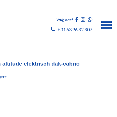
Volg ons!
+31 63 96 82 807
altitude elektrisch dak-cabrio
gens