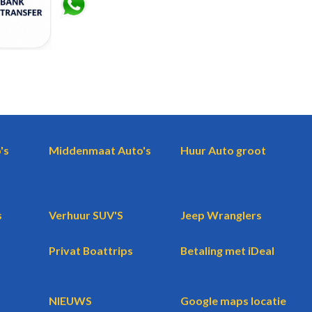
's
Middenmaat Auto's
Huur Auto groot
s
Verhuur SUV'S
Jeep Wranglers
Privat Boattrips
Betaling met iDeal
NIEUWS
Google maps locatie