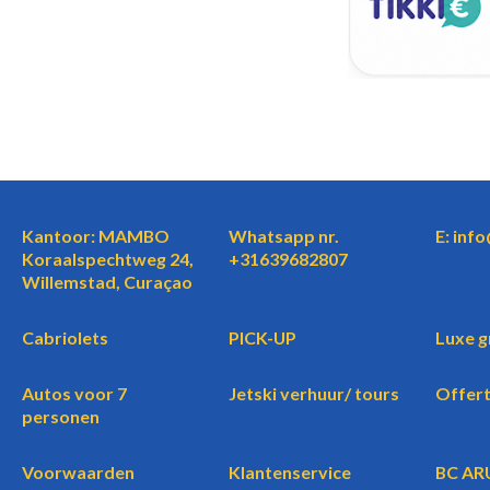
Kantoor: MAMBO
Whatsapp nr.
E: inf
Koraalspechtweg 24,
+31639682807
Willemstad, Curaçao
Cabriolets
PICK-UP
Luxe g
Autos voor 7
Jetski verhuur/ tours
Offer
personen
Voorwaarden
Klantenservice
BC AR