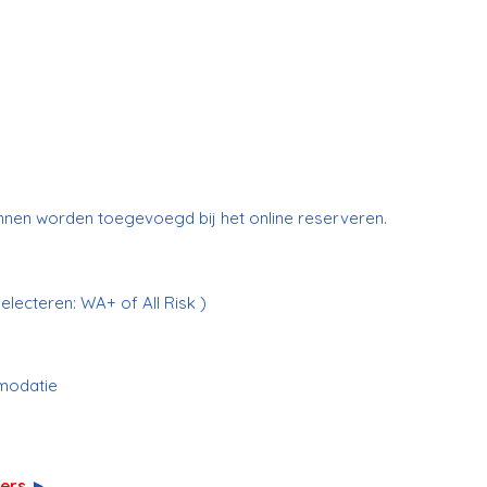
unnen worden toegevoegd bij het online reserveren.
electeren: WA+ of All Risk )
modatie
lers
►