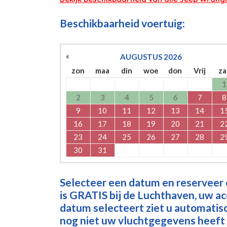
Beschikbaarheid voertuig:
AUGUSTUS
2026
zon
maa
din
woe
don
Vrij
za
1
2
3
4
5
6
7
8
9
10
11
12
13
14
1
16
17
18
19
20
21
2
23
24
25
26
27
28
2
30
31
Selecteer een datum en reserveer
is GRATIS bij de Luchthaven, uw a
datum selecteert ziet u automatisch
nog niet uw vluchtgegevens heeft 