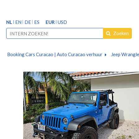
NL
EN
DE
ES
EUR
USD
Zoeken
Booking Cars Curacao | Auto Curacao verhuur
Jeep Wrangle