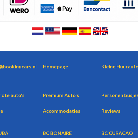
o@bookingcars.nl
Homepage
Kleine Huurauto
rote auto's
Premium Auto's
Personen busje
te
Accommodaties
Reviews
UBA
BC BONAIRE
BC CURACAO