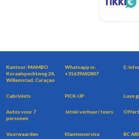
Kantoor: MAMBO
Whatsapp nr.
E: inf
Koraalspechtweg 24,
+31639682807
Willemstad, Curaçao
Cabriolets
PICK-UP
Luxe g
Autos voor 7
Jetski verhuur/ tours
Offer
personen
Voorwaarden
Klantenservice
BC AR