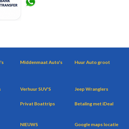
's
Middenmaat Auto's
Huur Auto groot
s
Verhuur SUV'S
Jeep Wranglers
Privat Boattrips
Betaling met iDeal
NIEUWS
Google maps locatie