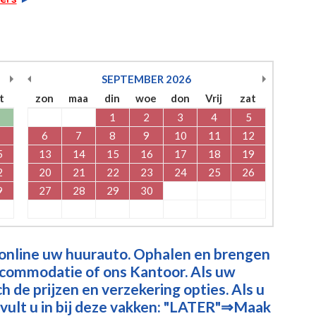
SEPTEMBER
2026
t
zon
maa
din
woe
don
Vrij
zat
1
2
3
4
5
6
7
8
9
10
11
12
5
13
14
15
16
17
18
19
2
20
21
22
23
24
25
26
9
27
28
29
30
 online uw huurauto. Ophalen en brengen
ccommodatie of ons Kantoor. Als uw
 de prijzen en verzekering opties. Als u
vult u in bij deze vakken: "LATER"⇒Maak