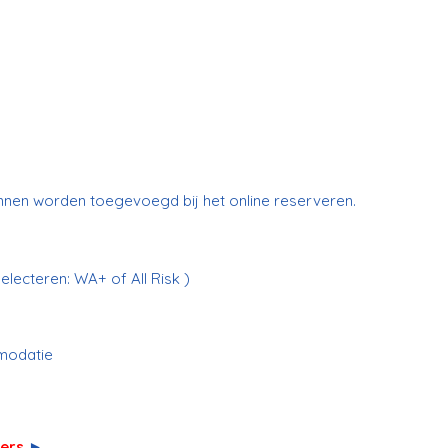
unnen worden toegevoegd bij het online reserveren.
electeren: WA+ of All Risk )
modatie
lers
►