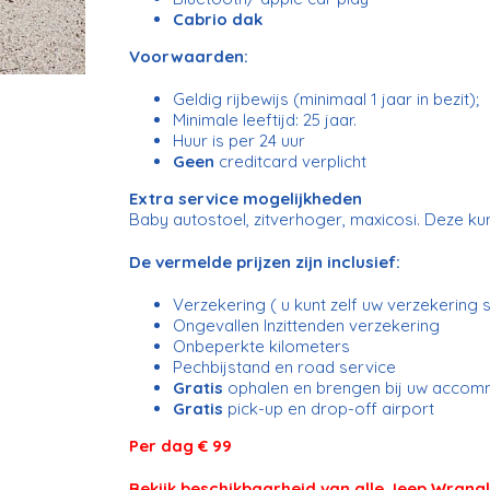
Cabrio dak
Voorwaarden:
Geldig rijbewijs (minimaal 1 jaar in bezit);
Minimale leeftijd: 25 jaar.
Huur is per 24 uur
Geen
creditcard verplicht
Extra service mogelijkheden
Baby autostoel, zitverhoger, maxicosi. Deze k
De vermelde prijzen zijn inclusief:
Verzekering ( u kunt zelf uw verzekering s
Ongevallen Inzittenden verzekering
Onbeperkte kilometers
Pechbijstand en road service
Gratis
ophalen en brengen bij uw accom
Gratis
pick-up en drop-off airport
Per dag € 99
Bekijk beschikbaarheid van alle Jeep Wrang