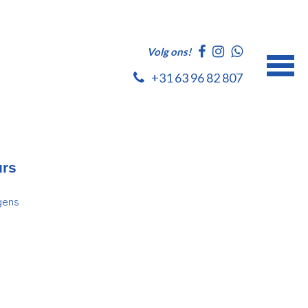
Volg ons!
+31 63 96 82 807
urs
gens