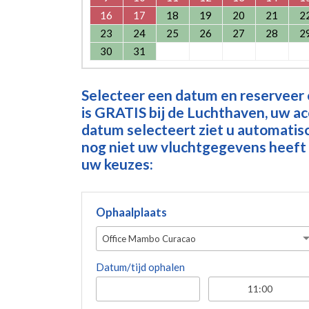
16
17
18
19
20
21
2
23
24
25
26
27
28
2
30
31
Selecteer een datum en reserveer
is GRATIS bij de Luchthaven, uw a
datum selecteert ziet u automatisch
nog niet uw vluchtgegevens heeft 
uw keuzes:
Ophaalplaats
Office Mambo Curacao
Datum/tijd ophalen