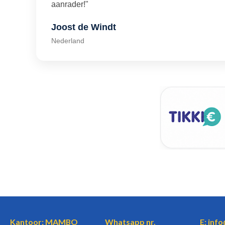
aanrader!"
Joost de Windt
Nederland
Kantoor: MAMBO
Whatsapp nr.
E: inf