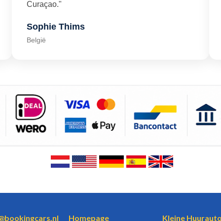
Curaçao."
Sophie Thims
België
o@bookingcars.nl
Homepage
Kleine Huurauto