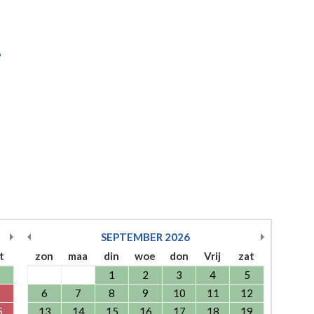
6
SEPTEMBER
2026
t
zon
maa
din
woe
don
Vrij
zat
1
2
3
4
5
6
7
8
9
10
11
12
5
13
14
15
16
17
18
19