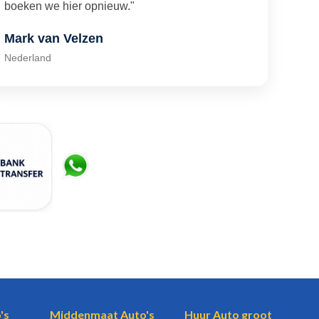
boeken we hier opnieuw."
Mark van Velzen
Nederland
's
Middenmaat Auto's
Huur Auto groot