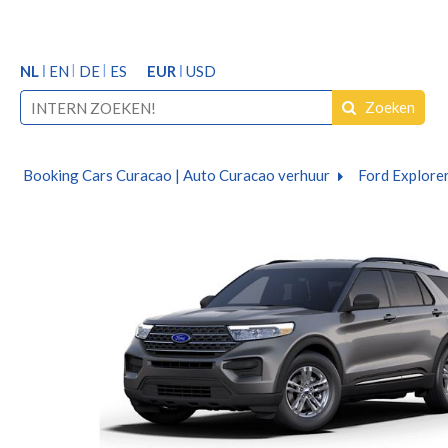
NL
EN
DE
ES
EUR
USD
Zoeken
Booking Cars Curacao | Auto Curacao verhuur
Ford Explorer