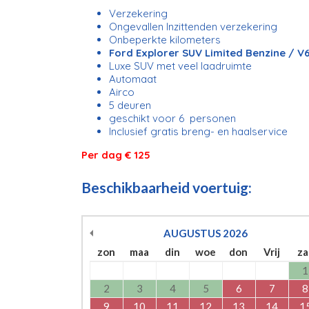
Verzekering
Ongevallen Inzittenden verzekering
Onbeperkte kilometers
Ford Explorer SUV Limited Benzine / V
Luxe SUV met veel laadruimte
Automaat
Airco
5 deuren
geschikt voor 6 personen
Inclusief gratis breng- en haalservice
Per dag € 125
Beschikbaarheid voertuig:
AUGUSTUS
2026
zon
maa
din
woe
don
Vrij
za
1
2
3
4
5
6
7
8
9
10
11
12
13
14
1