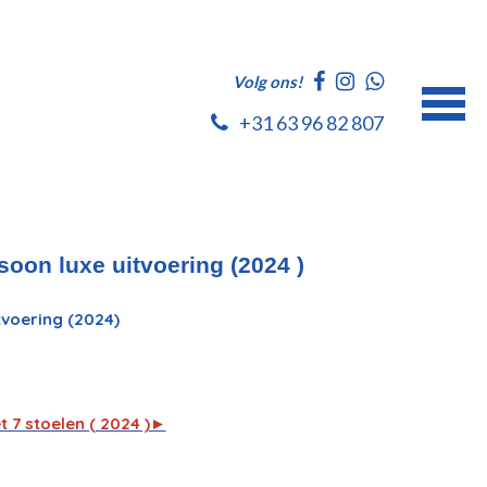
Volg ons!
+31 63 96 82 807
soon luxe uitvoering (2024 )
tvoering (2024)
t 7 stoelen ( 2024 )►