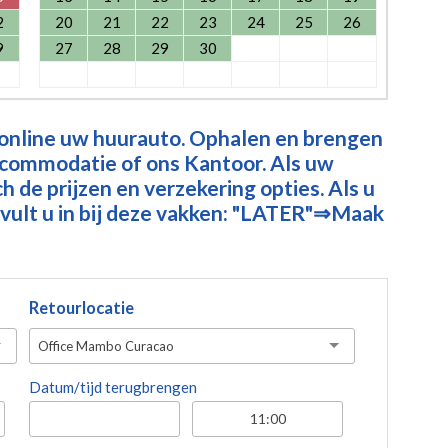
2
20
21
22
23
24
25
26
9
27
28
29
30
 online uw huurauto. Ophalen en brengen
ccommodatie of ons Kantoor. Als uw
 de prijzen en verzekering opties. Als u
vult u in bij deze vakken: "LATER"⇒Maak
Retourlocatie
Office Mambo Curacao
Datum/tijd terugbrengen